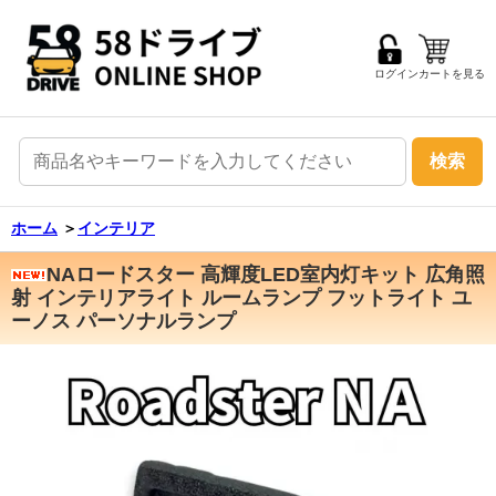
ログイン
カートを見る
検索
ホーム
＞
インテリア
NAロードスター 高輝度LED室内灯キット 広角照
射 インテリアライト ルームランプ フットライト ユ
ーノス パーソナルランプ